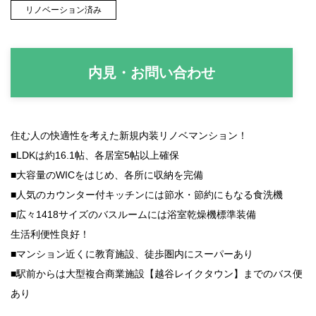
リノベーション済み
内見・お問い合わせ
住む人の快適性を考えた新規内装リノベマンション！
■
LDKは約16.1帖、各居室5帖以上確保
■大容量の
WIC
をはじめ、各所に収納を完備
■人気のカウンター付キッチンには節水・節約にもなる
食洗機
■広々1418サイズのバスルームには
浴室乾燥機標準装備
生活利便性良好！
■マンション近くに教育施設、徒歩圏内にスーパーあり
■駅前からは
大型複合商業施設【越谷レイクタウン】
までのバス便
あり