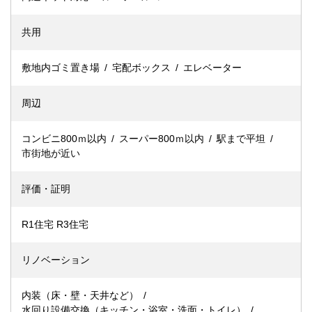
共用
敷地内ゴミ置き場
宅配ボックス
エレベーター
周辺
コンビニ800ｍ以内
スーパー800ｍ以内
駅まで平坦
市街地が近い
評価・証明
R1住宅 R3住宅
リノベーション
内装（床・壁・天井など）
水回り設備交換（キッチン・浴室・洗面・トイレ）