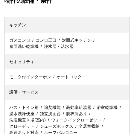
物件の設備・条件
キッチン
ガスコンロ
コンロ三口
対面式キッチン
食器洗い乾燥機
浄水器・活水器
セキュリティ
モニタ付インターホン
オートロック
設備・サービス
バス・トイレ別
追焚機能
高効率給湯器
浴室乾燥機
温水洗浄便座
独立洗面台
脱衣所あり
洗濯機置き場(室内)
ウォークインクローゼット
クローゼット
シューズボックス
全居室収納
高速ネット対応
ルーフバルコニー