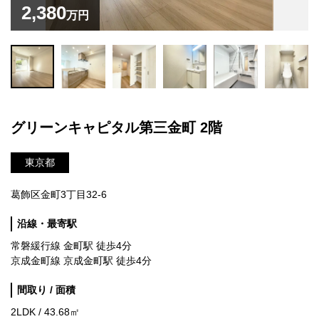
2,380
万円
グリーンキャピタル第三金町 2階
東京都
葛飾区金町3丁目32-6
沿線・最寄駅
常磐緩行線 金町駅 徒歩4分
京成金町線 京成金町駅 徒歩4分
間取り / 面積
2LDK / 43.68㎡