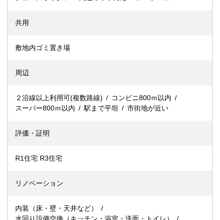
共用
敷地内ゴミ置き場
周辺
２沿線以上利用可(複数路線)
コンビニ800ｍ以内
スーパー800ｍ以内
駅まで平坦
市街地が近い
評価・証明
R1住宅 R3住宅
リノベーション
内装（床・壁・天井など）
水回り設備交換（キッチン・浴室・洗面・トイレ）