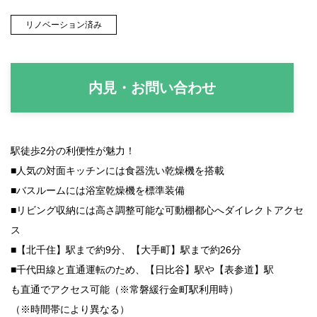
リノベーション済み
内見・お問い合わせ
駅徒歩2分の利便性が魅力！
■人気の対面キッチンには
食器洗い乾燥機
を搭載
■バスルームには
浴室乾燥機
を標準装備
■
リビング収納
には高さ調整可能な可動棚
都心へダイレクトアクセ
ス
■
【北千住】駅
まで約9分、
【大手町】駅
まで約26分
■千代田線と直通運転のため、
【日比谷】駅
や
【表参道】駅
も直通でアクセス可能（※常磐緩行金町駅利用時）
（※時間帯により異なる）