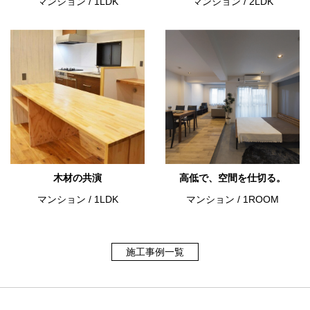
マンション
/
1LDK
マンション
/
2LDK
木材の共演
高低で、空間を仕切る。
マンション
/
1LDK
マンション
/
1ROOM
施工事例一覧