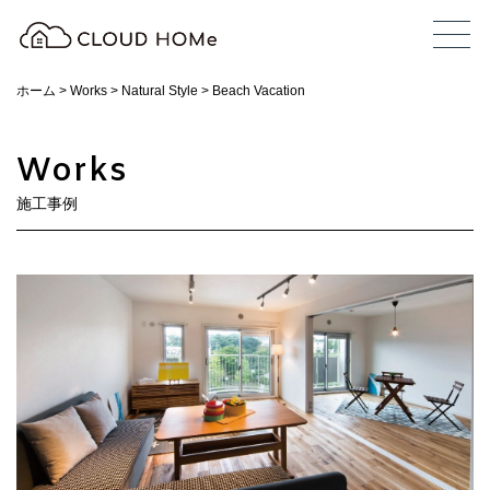
ホーム
>
Works
>
Natural Style
>
Beach Vacation
Works
施工事例