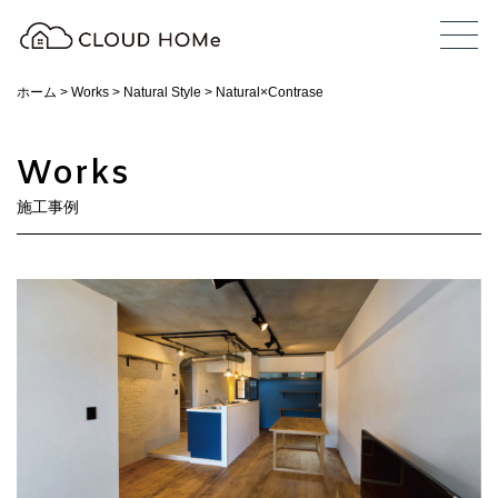
ホーム
>
Works
>
Natural Style
>
Natural×Contrase
Works
施工事例