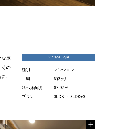
Vintage Style
かな床
、その
種別
マンション
造に、
工期
約2ヶ月
延べ床面積
67.97㎡
プラン
3LDK → 2LDK+S