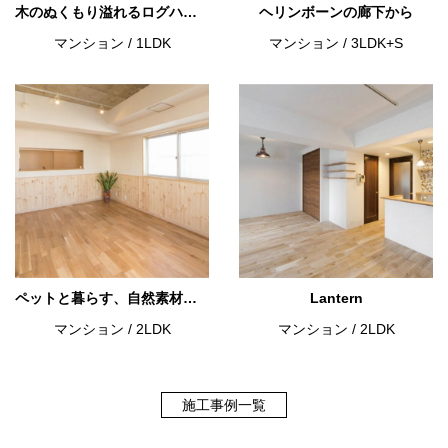
木のぬくもり溢れるログハウスのような空間
ヘリンボーンの廊下から
マンション
/
1LDK
マンション
/
3LDK+S
ペットと暮らす、自然素材のある生活
Lantern
マンション
/
2LDK
マンション
/
2LDK
施工事例一覧