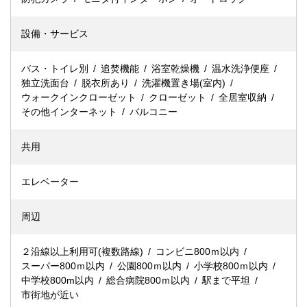
設備・サービス
バス・トイレ別
追焚機能
浴室乾燥機
温水洗浄便座
独立洗面台
脱衣所あり
洗濯機置き場(室内)
ウォークインクローゼット
クローゼット
全居室収納
その他インターネット
バルコニー
共用
エレベーター
周辺
２沿線以上利用可(複数路線)
コンビニ800ｍ以内
スーパー800ｍ以内
公園800ｍ以内
小学校800ｍ以内
中学校800m以内
総合病院800ｍ以内
駅まで平坦
市街地が近い