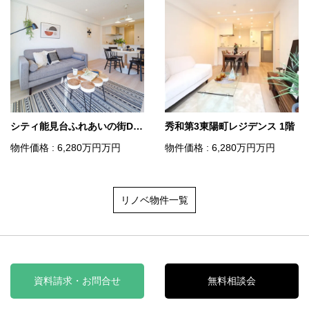
シティ能見台ふれあいの街D棟 5階
秀和第3東陽町レジデンス 1階
物件価格 : 6,280
万円
万円
物件価格 : 6,280
万円
万円
リノベ物件一覧
資料請求・お問合せ
無料相談会