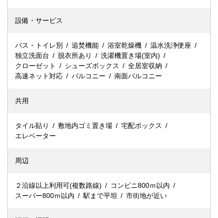
設備・サービス
バス・トイレ別
追焚機能
浴室乾燥機
温水洗浄便座
独立洗面台
脱衣所あり
洗濯機置き場(室内)
クローゼット
シューズボックス
全居室収納
高速ネット対応
バルコニー
南面バルコニー
共用
タイル貼り
敷地内ゴミ置き場
宅配ボックス
エレベーター
周辺
２沿線以上利用可(複数路線)
コンビニ800ｍ以内
スーパー800ｍ以内
駅まで平坦
市街地が近い