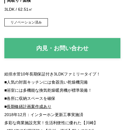
間取り / 面積
3LDK / 62.51㎡
リノベーション済み
内見・お問い合わせ
給排水管10年長期保証付き3LDKファミリータイプ！
■人気の対面キッチンには
食器洗い乾燥機完備
■浴室には多機能な
換気乾燥暖房機
が標準装備！
■各所に収納スペースを確保
■
長期修繕計画案作成あり
2018年12月：インターホン更新工事実施済
多彩な商業施設充実！生活利便性に優れた【川崎】