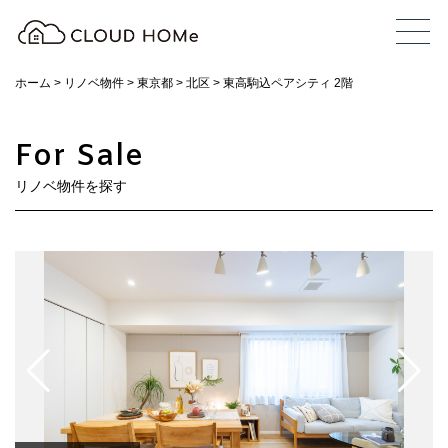
ホーム
>
リノベ物件
>
東京都
>
北区
>
東高駒込ペアシティ 2階
For Sale
リノベ物件を探す