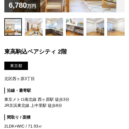
6,780
万円
東高駒込ペアシティ 2階
東京都
北区西ヶ原3丁目
沿線・最寄駅
東京メトロ南北線 西ヶ原駅 徒歩3分
JR京浜東北線 上中里駅 徒歩8分
間取り / 面積
2LDK+WIC / 71.93㎡