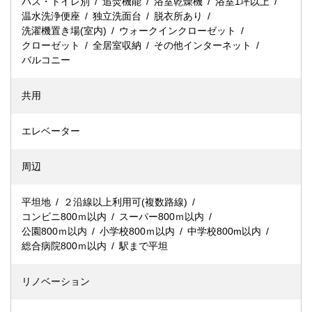
バス・トイレ別
追焚機能
浴室乾燥機
浴室1坪以上
温水洗浄便座
独立洗面台
脱衣所あり
洗濯機置き場(室内)
ウォークインクローゼット
クローゼット
全居室収納
その他インターネット
バルコニー
共用
エレベーター
周辺
平坦地
２沿線以上利用可(複数路線)
コンビニ800ｍ以内
スーパー800ｍ以内
公園800ｍ以内
小学校800ｍ以内
中学校800m以内
総合病院800ｍ以内
駅まで平坦
リノベーション