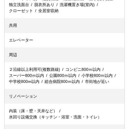
独立洗面台
脱衣所あり
洗濯機置き場(室内)
クローゼット
全居室収納
共用
エレベーター
周辺
２沿線以上利用可(複数路線)
コンビニ800ｍ以内
スーパー800ｍ以内
公園800ｍ以内
小学校800ｍ以内
中学校800m以内
総合病院800ｍ以内
市街地が近い
リノベーション
内装（床・壁・天井など）
水回り設備交換（キッチン・浴室・洗面・トイレ）