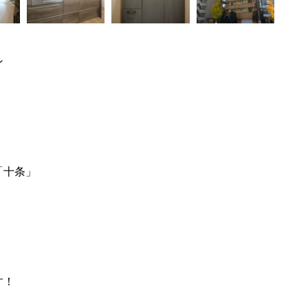
ン
「十条」
す！