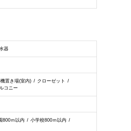
水器
機置き場(室内)
クローゼット
ルコニー
園800ｍ以内
小学校800ｍ以内