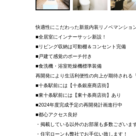
快適性にこだわった新規内装リノベマンショ
■全居室にインナーサッシ新設！
■リビング収納は可動棚＆コンセント完備
■戸建て感覚のポーチ付き
■食洗機・浴室乾燥機標準装備
再開発により生活利便性の向上が期待される
■十条駅前には【十条銀座商店街】
■東十条駅前には【東十条商店街】あり
■2024年度完成予定の再開発計画進行中
■都心アクセス良好
・掲載している以外のお部屋も多数ございま
・住宅ローンも弊社でお手伝い致します！