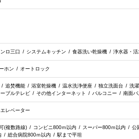
日
コンロ三口
システムキッチン
食器洗い乾燥機
浄水器・活
ーホン
オートロック
追焚機能
浴室乾燥機
温水洗浄便座
独立洗面台
洗濯
ケーブルテレビ
その他インターネット
バルコニー
南面バ
エレベーター
可(複数路線)
コンビニ800ｍ以内
スーパー800ｍ以内
公
内
総合病院800ｍ以内
駅まで平坦