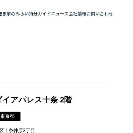
空き家のみらい
持分ガイド
ニュース
会社情報
お問い合わせ
ダイアパレス十条 2階
東京都
区十条仲原2丁目