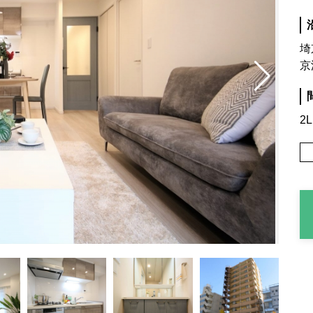
埼
京
2L