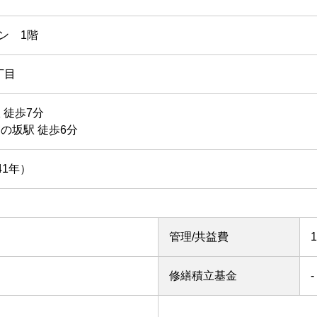
ン 1階
丁目
 徒歩7分
の坂駅 徒歩6分
41年）
管理/共益費
修繕積立基金
-