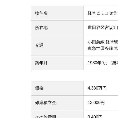
物件名
経堂ヒミコセラ
所在地
世田谷区宮阪1
小田急線 経堂駅
交通
東急世田谷線 宮
築年月
1980年9月（築
価格
4,380万円
修繕積立金
13,000円
その他費用
3,400円