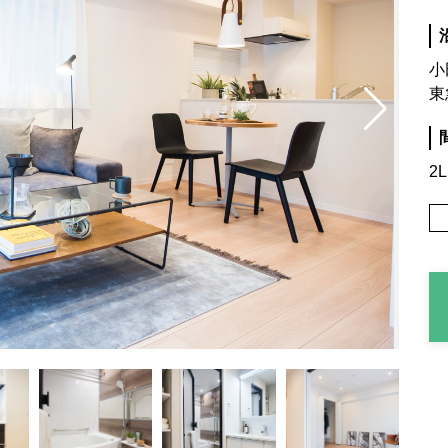
小
東
2L