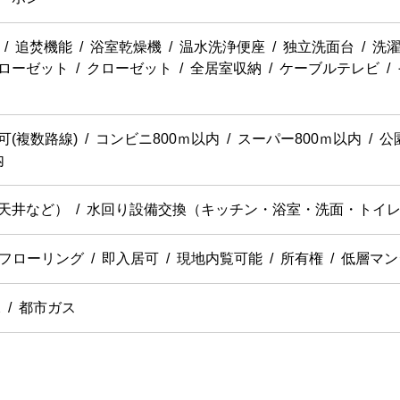
追焚機能
浴室乾燥機
温水洗浄便座
独立洗面台
洗濯
ローゼット
クローゼット
全居室収納
ケーブルテレビ
可(複数路線)
コンビニ800ｍ以内
スーパー800ｍ以内
公
内
天井など）
水回り設備交換（キッチン・浴室・洗面・トイ
フローリング
即入居可
現地内覧可能
所有権
低層マン
水
都市ガス