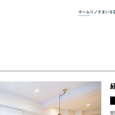
ホーム
リノすまいる
世