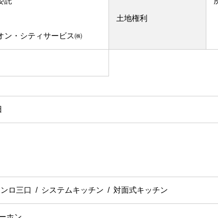
委託
土地権利
ニオン・シティサービス㈱
日
コンロ三口
システムキッチン
対面式キッチン
ーホン