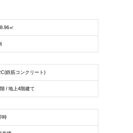
48.96㎡
南
RC(鉄筋コンクリート)
1階 / 地上4階建て
即時